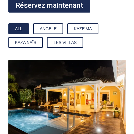
Réservez maintenant
ALL
ANGELE
KAZE'MA
KAZA'NAÏS
LES VILLAS